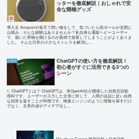
ッターを徹底解説｜おしゃれで安
全な開梱グッズ
導入文 Amazonや楽天で買い物をして、気づいたら段ボールが玄関に
山積み…そんな経験はありませんか？私自身も通販ヘビーユーザー
で、届いた荷物を開けるのが面倒で放置してしまうことがよくありま
した。 そんな日常の小さなストレスを解消し...
ChatGPTの使い方を徹底解説！
仕事術
初心者がすぐに活用できる3つの
シーン
1. ChatGPTとは？ ChatGPTは、米OpenAI社が開発した自然言語処
理AIです。ユーザーが入力した文章に対して、人間の会話に近い自然
な回答を返すことが特徴です。検索エンジンのように情報を探すだけ
でなく、文章作成やアイデア出し...
Claude vs Gemini 徹底比較！日本語性